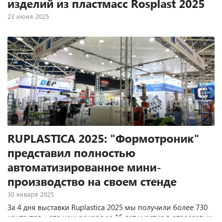
изделий из пластмасс Rosplast 2025
23 июня 2025
«За три дня выставки на нашем стенде прошли десятки
встреч с производителями полимерной отрасли.
Примечательно, что в этот раз посетители приходили с
конкретикой и часто с уже готовыми техническими
заданиями, а не только с идеями запуска производства с
нуля, как это было на зимней выставке. Это
свидетельствует о зрелости рынка и росте
профессионализма заказчиков, а также о том, что
современные производители ищут не просто
оборудование, а надежного поставщика комплексных
решений для реализации конкретных проектов»
RUPLASTICA 2025: "Формотроник"
представил полностью
автоматизированное мини-
производство на своем стенде
30 января 2025
За 4 дня выставки Ruplastica 2025 мы получили более 730
контактов – это наш рекорд за 15 лет участия в отраслевых