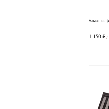
0 мм
Полирующий элемент с алмазным
Алмазная фр
покрытием, зерно 600 (670123)
10 300 ₽
1 150 ₽
/ шт
/ 