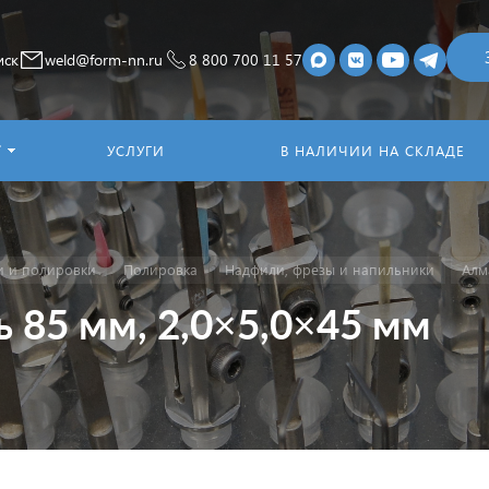
иск
weld@form-nn.ru
8 800 700 11 57
Г
УСЛУГИ
В НАЛИЧИИ НА СКЛАДЕ
и и полировки
Полировка
Надфили, фрезы и напильники
Алм
 85 мм, 2,0×5,0×45 мм