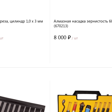
еза, цилиндр 1,0 x 3 мм
Алмазная насадка зернистость 6
(670213)
8 000 ₽
шт
/ шт