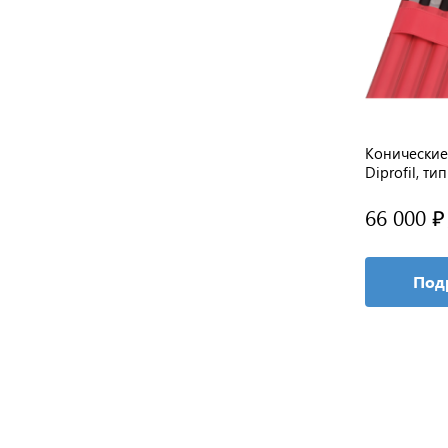
Алмазный надфиль для ручного
Конические
полирующего инструмента
Diprofil, ти
(прямоугольные)
961 ₽
66 000 ₽
/ шт
В корзину
Под