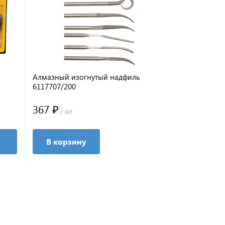
Алмазный изогнутый надфиль
Алмазный н
6117707/200
полирующег
(прямоугол
367 ₽
961 ₽
/ шт
/ шт
В корзину
В корз