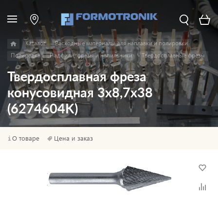
Каталог
Расходные материалы для наплавки и полировки
Полировка
Надфили, фрезы и напильники
Твердосплавные фрезы
Твердосплавная фреза
конусовидная 3x8,7x38
(6274604K)
О товаре
Цена и заказ