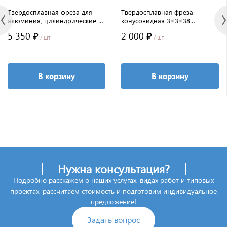
Твердосплавная фреза для
Твердосплавная фреза
алюминия, цилиндрические с
конусовидная 3×3×38
торцевой заточкой 3,0x13x43
(6274606F)
5 350 ₽
2 000 ₽
/ шт
/ шт
В корзину
В корзину
Нужна консультация?
Подробно расскажем о наших услугах, видах работ и типовых
проектах, рассчитаем стоимость и подготовим индивидуальное
предложение!
Задать вопрос