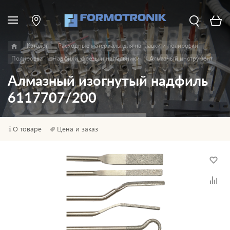
Каталог
Расходные материалы для наплавки и полировки
Полировка
Надфили, фрезы и напильники
Алмазный инструмент
Алмазный изогнутый надфиль
6117707/200
О товаре
Цена и заказ