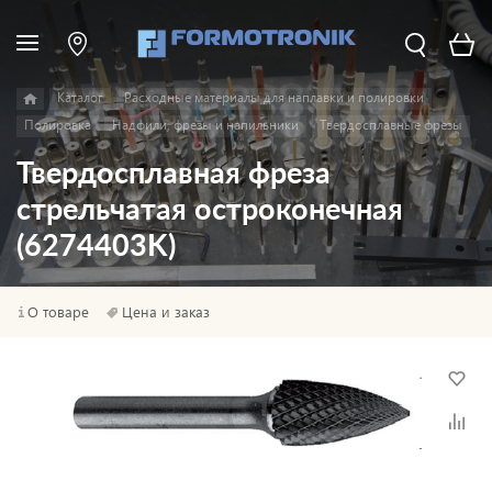
Каталог
Расходные материалы для наплавки и полировки
Полировка
Надфили, фрезы и напильники
Твердосплавные фрезы
Твердосплавная фреза
стрельчатая остроконечная
(6274403K)
О товаре
Цена и заказ